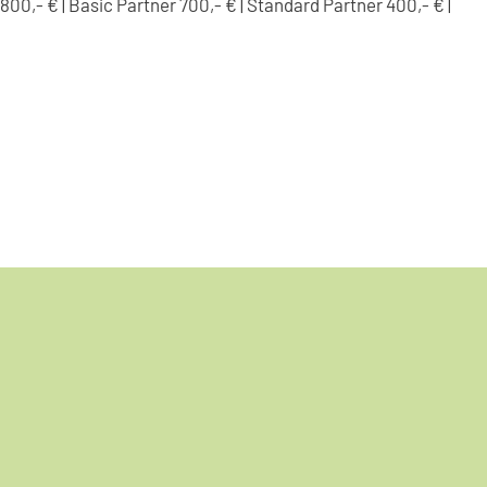
00,- € | Basic Partner 700,- € | Standard Partner 400,- € |